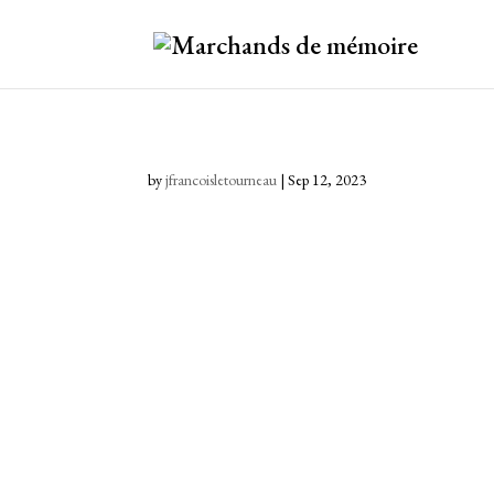
by
jfrancoisletourneau
|
Sep 12, 2023