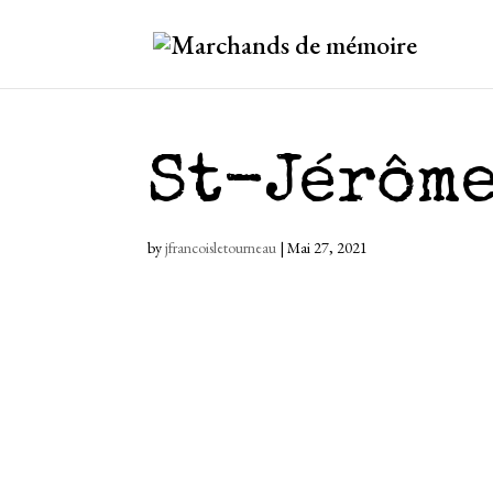
St-Jérôm
by
jfrancoisletourneau
|
Mai 27, 2021